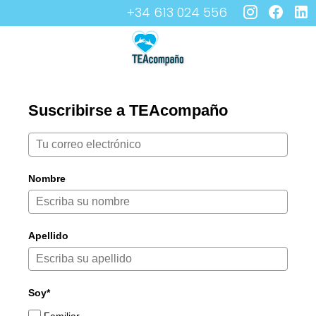
+34 613 024 556
Suscribirse a TEAcompaño
Nombre
Apellido
Soy*
Familiar